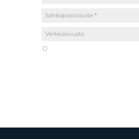
Tallenna nimeni, sähköpostiosoitteeni 
varten.