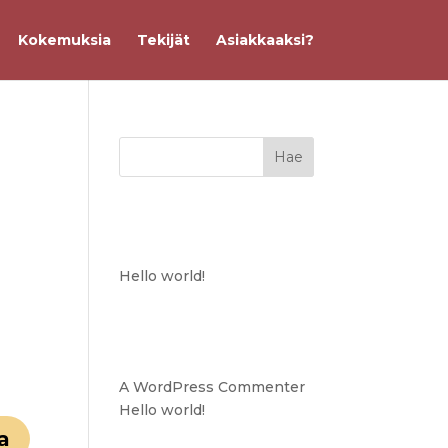
Kokemuksia
Tekijät
Asiakkaaksi?
Viimeisimmät
artikkelit
Hello world!
Viimeisimmät
kommentit
A WordPress Commenter
:
Hello world!
a