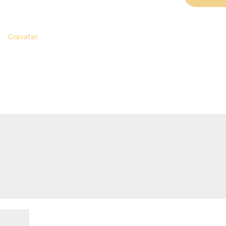
g, editing, and deleting comments, please visit
 dashboard.
om
Gravatar
.
et kentät on merkitty
*