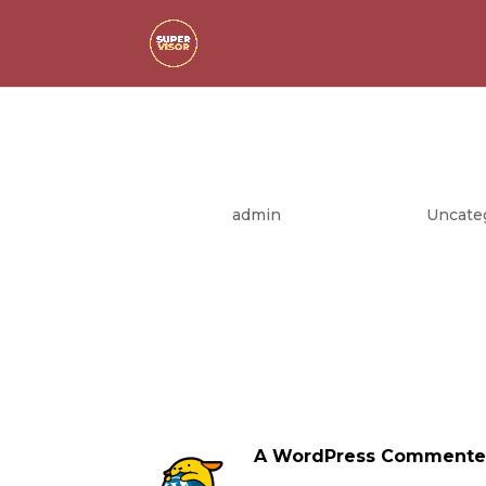
Hello world!
mennessä
admin
|
helmi 24, 2020
|
Uncate
Welcome to WordPress. This is your first post
1 Kommentti
A WordPress Commente