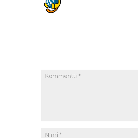
Hi, this is a comment.
To get started with moderatin
the Comments screen in the
Commenter avatars come fr
Lähetä kommentti
Sähköpostiosoitettasi ei julkaista.
Pakollis