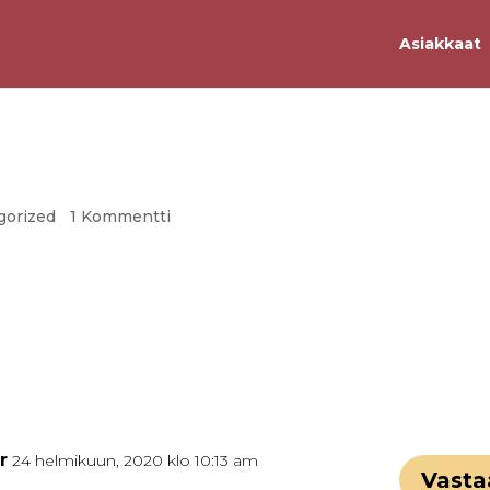
Asiakkaat
gorized
|
1 Kommentti
. Edit or delete it, then start writing!
r
24 helmikuun, 2020 klo 10:13 am
Vasta